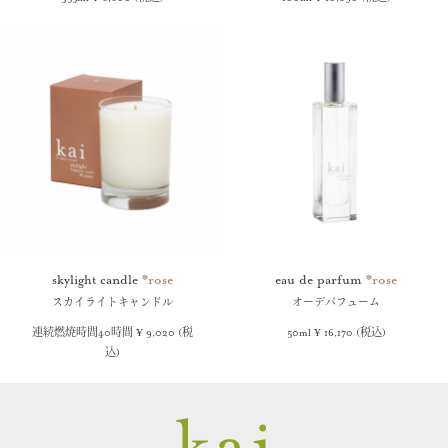
skylight candle
*rose
eau de parfum
*rose
スカイライトキャンドル
オーデパフューム
連続燃焼時間40時間 ¥ 9,020 (税
50ml ¥ 16,170 (税込)
込)