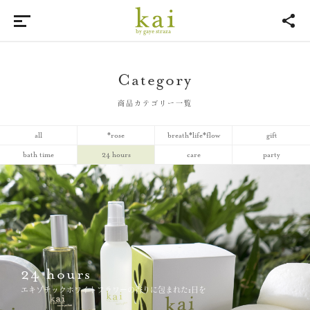
by gaye straza
Category
商品カテゴリー一覧
all
*rose
breath*life*flow
gift
bath time
24 hours
care
party
24 hours
エキゾチックホワイトフラワーの香りに包まれた1日を