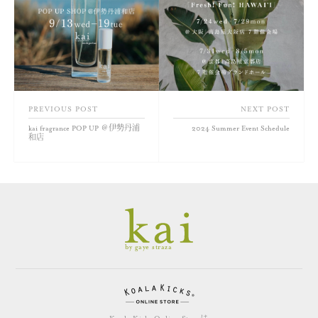
PREVIOUS POST
NEXT POST
kai fragrance POP UP ＠伊勢丹浦
2024 Summer Event Schedule
和店
by gaye straza