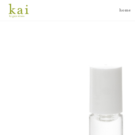
home
by gaye straza